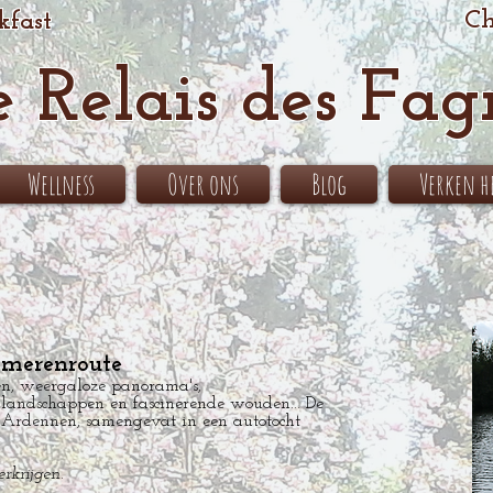
Ch
kfast
e Relais des Fag
Wellness
Over ons
Blog
Verken 
wmerenroute
n, weergaloze panorama's,
andschappen en fascinerende wouden... De
Ardennen, samengevat in een autotocht
erkrijgen.