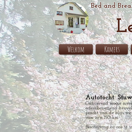
Bed and Brea
L
Welkom
Kamers
<<
Autotocht: Stu
Ontroerend mooie mere
adembenemend heuvell
pracht van de blauwe 
van zo'n 150 km
Beschrijving bij ons te v