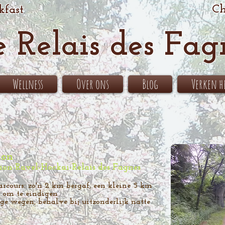
Ch
kfast
e Relais des Fag
Wellness
Over ons
Blog
Verken 
ion
tion-Ravel-Hockai-Relais des Fagnes
arcours: zo'n 2 km bergaf, een kleine 5 km
f om te eindigen
ge wegen, behalve bij uitzonderlijk natte