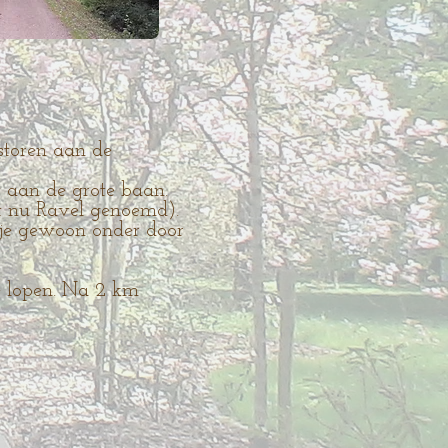
tstoren aan de
ot aan de grote baan.
dt nu Ravel genoemd).
r je gewoon onder door
te lopen. Na 2 km