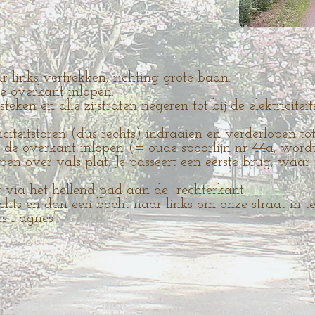
 links vertrekken, richting grote baan.
e overkant inlopen.
teken en alle zijstraten negeren tot bij de elektricitei
iciteitstoren (dus rechts) indraaien en verderlopen t
 de overkant inlopen (= oude spoorlijn nr 44a, wor
pen over vals plat. Je passeert een eerste brug, waa
 via het hellend pad aan de rechterkant.
echts en dan een bocht naar links om onze straat in 
es Fagnes”.