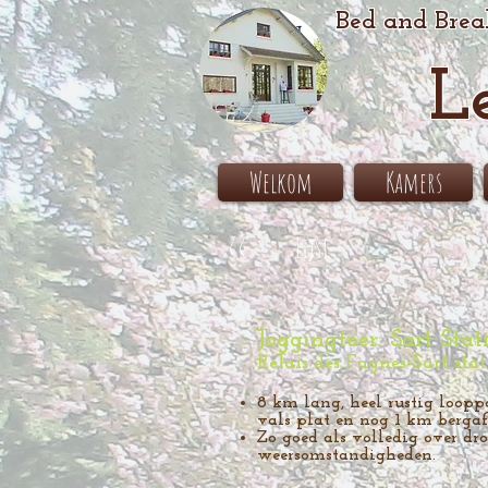
Bed and Brea
L
Welkom
Kamers
<<
Lijst
Joggingtoer: Sart Stat
Relais des Fagnes-Sart sta
8 km lang, heel rustig loopp
vals plat en nog 1 km berga
Zo goed als volledig over dro
weersomstandigheden.