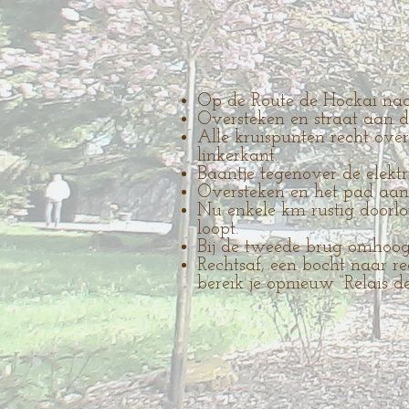
Op de Route de Hockai naar
Oversteken en straat aan d
Alle kruispunten recht overs
linkerkant.
Baantje tegenover de elektr
Oversteken en het pad aan
Nu enkele km rustig doorlo
loopt.
Bij de tweede brug omhoog
Rechtsaf, een bocht naar r
bereik je opnieuw “Relais d